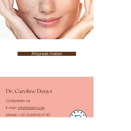
Afspraak maken
Dr. Caroline Denys
Contacteren via
E-mail:
info@drdenys.be
Mobiel:
+32 (0)469 60 67 49
Telefoon:
+32 (0)9 391 24 88
Adres:
Kasteellaan 66