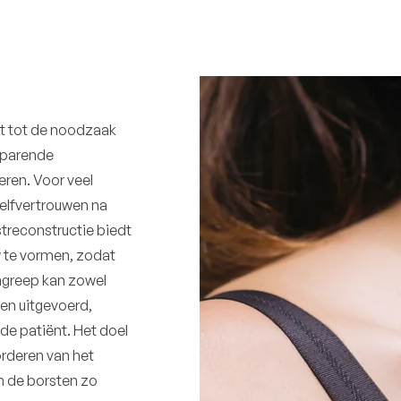
idt tot de noodzaak
sparende
ren. Voor veel
zelfvertrouwen na
streconstructie biedt
 te vormen, zodat
ngreep kan zowel
den uitgevoerd,
de patiënt. Het doel
orderen van het
n de borsten zo