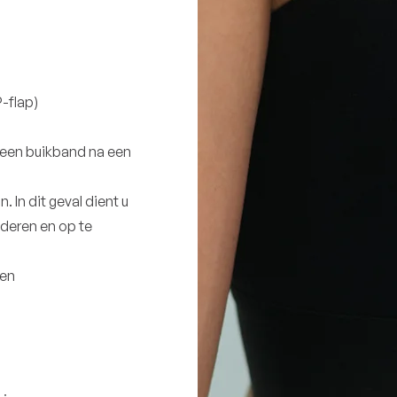
P-flap)
. een buikband na een
. In dit geval dient u
jderen en op te
den