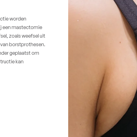
uctie worden
 Bij een mastectomie
el, zoals weefsel uit
en van borstprothesen.
nder geplaatst om
tructie kan