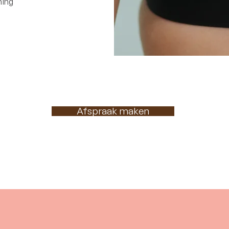
ming
Afspraak maken