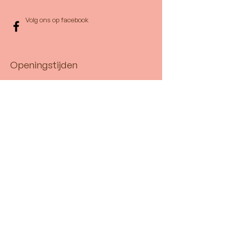
Volg ons op facebook
Openingstijden
Enkel op afspraak
Cookiebeleid
Privacybeleid
Contact opnemen
Voornaam
Achternaam
Telefoonnummer